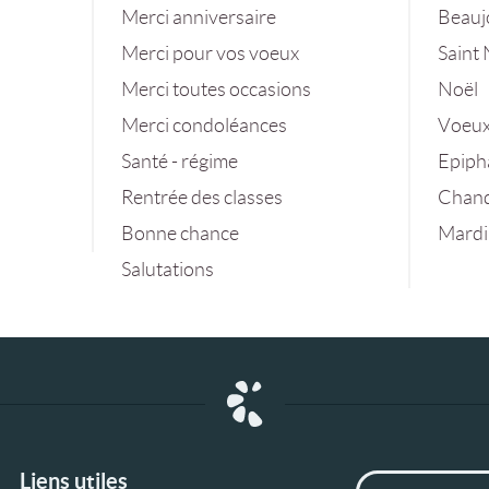
Merci anniversaire
Beauj
Merci pour vos voeux
Saint 
Merci toutes occasions
Noël
Merci condoléances
Voeux
Santé - régime
Epiph
Rentrée des classes
Chand
Bonne chance
Mardi
Salutations
Liens utiles