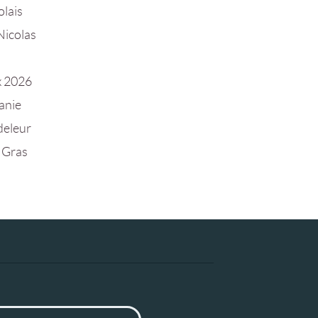
olais
Nicolas
 2026
anie
eleur
 Gras