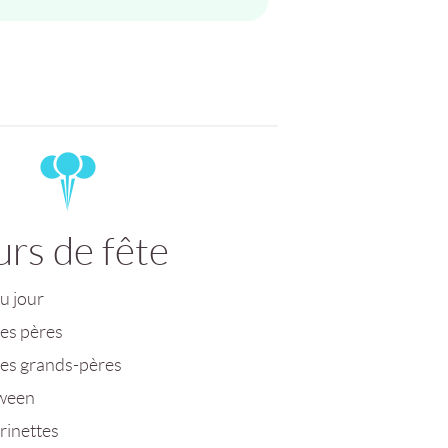
urs de fête
u jour
des pères
des grands-pères
ween
rinettes